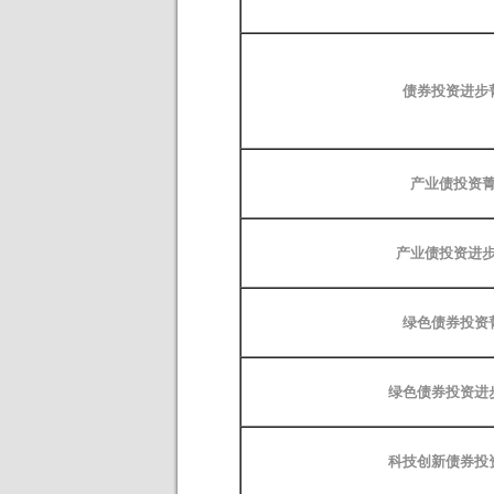
债券投资进步
产业债投资
产业债投资进
绿色债券投资
绿色债券投资进
科技创新债券投